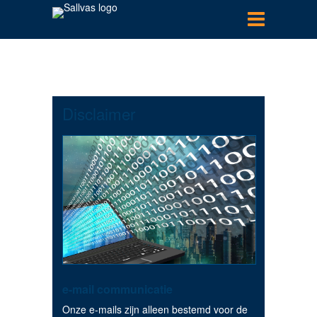
Menu
Aanbod
Diensten
Verhuren
Disclaimer
Verkopen
Taxeren
Adviseren
Beheren
Nieuws
Sallvas
Contact
e-mail communicatie
Onze e-mails zijn alleen bestemd voor de