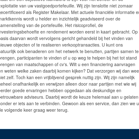
exploitatie van uw vastgoedportefeuille. Wij zijn tenslotte niet zomaar
gecertificeerd als Register Makelaar. Met actuele financiële informatie e
marktkennis wordt u helder en inzichtelijk geadviseerd over de
samenstelling van de portefeuille. Het risicoprofiel, de
investeringsbehoefte en rendement worden eerst in kaart gebracht. Op
basis daarvan wordt vervolgens gericht gehandeld bij het vinden van
nieuwe objecten of te realiseren verkooptransacties. U kunt ons
natuurlijk ook benaderen om het netwerk te benutten, partijen samen te
brengen, participanten te vinden of u op weg te helpen bij het tot stand
brengen van maatschappen of cv's. Wilt u een financiering aanvragen
en weten welke zaken daarbij komen kijken? Dat verzorgen wij dan wee
iet zelf. Toch kan een vrijblijvend gesprek nuttig zijn. Wij zijn namelijk
geheel onafhankelijk en verwijzen alleen door naar partijen met wie wij
eerder goede ervaringen hebben opgedaan als deskundige en
betrouwbare adviseurs. Daarbij wordt de keuze helemaal aan u gelaten
zonder er iets aan te verbinden. Gewoon als een service, dan zien we u
de volgende keer graag weer terug.