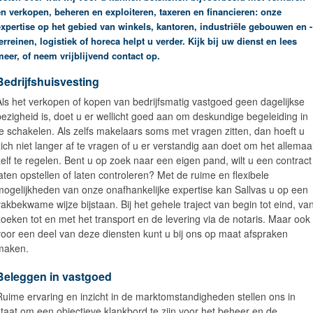
en verkopen, beheren en exploiteren, taxeren en financieren: onze
expertise op het gebied van winkels, kantoren, industriële gebouwen en -
erreinen, logistiek of horeca helpt u verder. Kijk bij uw dienst en lees
meer, of neem vrijblijvend contact op.
Bedrijfshuisvesting
Als het verkopen of kopen van bedrijfsmatig vastgoed geen dagelijkse
bezigheid is, doet u er wellicht goed aan om deskundige begeleiding in
te schakelen. Als zelfs makelaars soms met vragen zitten, dan hoeft u
zich niet langer af te vragen of u er verstandig aan doet om het allemaa
zelf te regelen. Bent u op zoek naar een eigen pand, wilt u een contract
laten opstellen of laten controleren? Met de ruime en flexibele
mogelijkheden van onze onafhankelijke expertise kan Sallvas u op een
vakbekwame wijze bijstaan. Bij het gehele traject van begin tot eind, va
zoeken tot en met het transport en de levering via de notaris. Maar ook
voor een deel van deze diensten kunt u bij ons op maat afspraken
maken.
Beleggen in vastgoed
Ruime ervaring en inzicht in de marktomstandigheden stellen ons in
staat om een objectieve klankbord te zijn voor het beheer en de