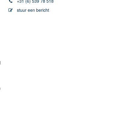
+31 (6) 539 78 518
stuur een bericht
l
n