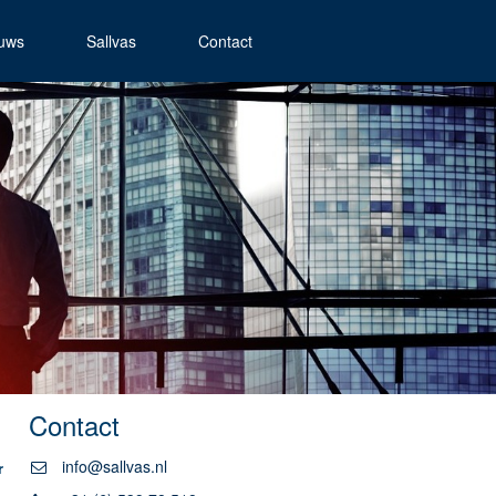
uws
Sallvas
Contact
Contact
info@sallvas.nl
r